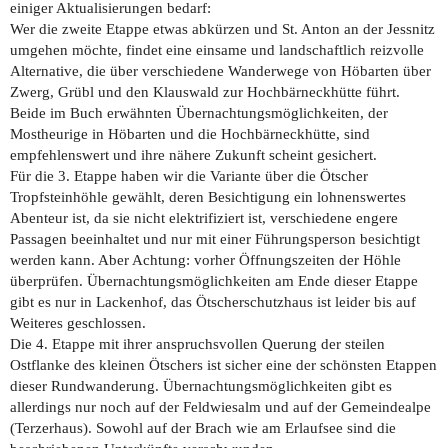
einiger Aktualisierungen bedarf:
Wer die zweite Etappe etwas abkürzen und St. Anton an der Jessnitz
umgehen möchte, findet eine einsame und landschaftlich reizvolle
Alternative, die über verschiedene Wanderwege von Höbarten über
Zwerg, Grübl und den Klauswald zur Hochbärneckhütte führt.
Beide im Buch erwähnten Übernachtungsmöglichkeiten, der
Mostheurige in Höbarten und die Hochbärneckhütte, sind
empfehlenswert und ihre nähere Zukunft scheint gesichert.
Für die 3. Etappe haben wir die Variante über die Ötscher
Tropfsteinhöhle gewählt, deren Besichtigung ein lohnenswertes
Abenteur ist, da sie nicht elektrifiziert ist, verschiedene engere
Passagen beeinhaltet und nur mit einer Führungsperson besichtigt
werden kann. Aber Achtung: vorher Öffnungszeiten der Höhle
überprüfen. Übernachtungsmöglichkeiten am Ende dieser Etappe
gibt es nur in Lackenhof, das Ötscherschutzhaus ist leider bis auf
Weiteres geschlossen.
Die 4. Etappe mit ihrer anspruchsvollen Querung der steilen
Ostflanke des kleinen Ötschers ist sicher eine der schönsten Etappen
dieser Rundwanderung. Übernachtungsmöglichkeiten gibt es
allerdings nur noch auf der Feldwiesalm und auf der Gemeindealpe
(Terzerhaus). Sowohl auf der Brach wie am Erlaufsee sind die